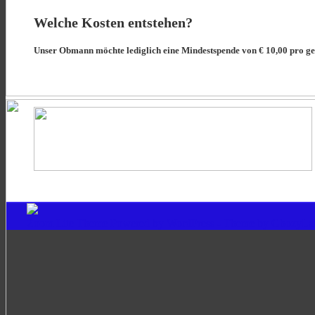
Welche Kosten entstehen?
Unser Obmann möchte lediglich eine Mindestspende von € 10,00 pro g
Zoom Lite Theme Powered by
WordPress
- Theme by
GhozyLa