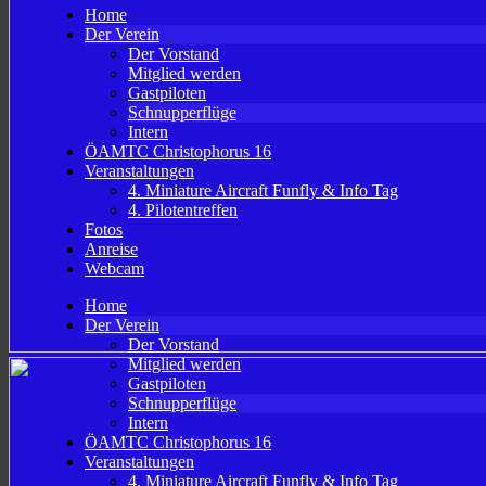
Home
Der Verein
Der Vorstand
Mitglied werden
Gastpiloten
Schnupperflüge
Intern
ÖAMTC Christophorus 16
Veranstaltungen
4. Miniature Aircraft Funfly & Info Tag
4. Pilotentreffen
Fotos
Anreise
Webcam
Skip
Home
to
Der Verein
content
Der Vorstand
Mitglied werden
Gastpiloten
Schnupperflüge
Intern
ÖAMTC Christophorus 16
Veranstaltungen
4. Miniature Aircraft Funfly & Info Tag